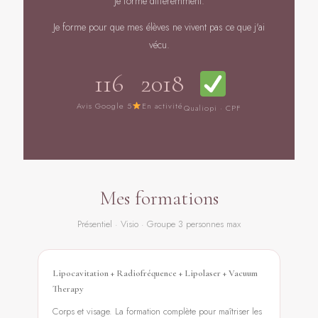
je forme différemment.
Je forme pour que mes élèves ne vivent pas ce que j'ai
vécu.
116
2018
Avis Google 5
En activité
Qualiopi · CPF
Mes formations
Présentiel · Visio · Groupe 3 personnes max
Lipocavitation + Radiofréquence + Lipolaser + Vacuum
Therapy
Corps et visage. La formation complète pour maîtriser les