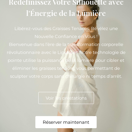
Redéfinissez Votre Silhouette avec
l'Énergie de la Lumière
Libérez-vous des Graisses Tenaces, Révélez une
Nouvelle Confiance en Vous !
Bienvenue dans l’ère de la transformation corporelle
révolutionnaire avec le Lipolaser. Notre technologie de
pointe utilise la puissance de la lumière pour cibler et
éliminer les graisses tenaces, vous permettant de
sculpter votre corps sans chirurgie ni temps d’arrêt.
Voir les prestations
Réserver maintenant